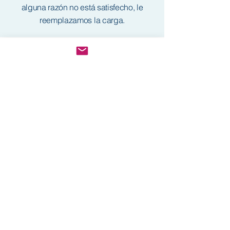
alguna razón no está satisfecho, le
reemplazamos la carga.
Los productos se extraen del norte
de la Patagonia y de los Andes
argentinos, para ser procesados y
empacados en nuestras
instalaciones. Desde allí, todos los
productos van directamente a
cada puerto de cliente.
+20 años
de
experiencia